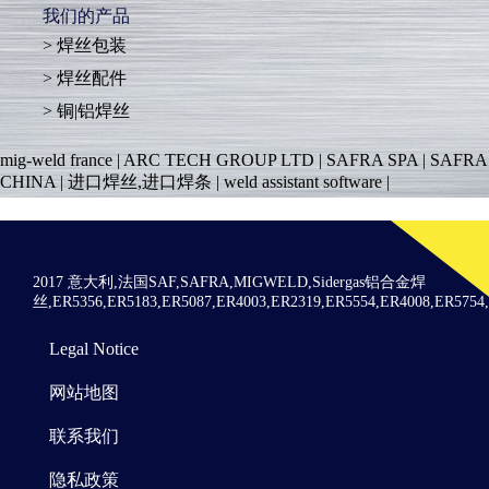
我们的产品
焊丝包装
焊丝配件
铜|铝焊丝
mig-weld france
|
ARC TECH GROUP LTD
|
SAFRA SPA
|
SAFRA
CHINA
|
进口焊丝,进口焊条
|
weld assistant software
|
2017 意大利,法国SAF,SAFRA,MIGWELD,Sidergas铝合金焊
丝,ER5356,ER5183,ER5087,ER4003,ER2319,ER5554,ER4008,ER575
Menu
Legal Notice
Pied
de
网站地图
page
联系我们
隐私政策