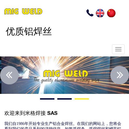
Skip
to
EN
CN
电
main
话
content
优质铝焊丝
Toggl
navig
欢迎来到米格焊接 SAS
我们自1986年开始专业生产铝合金焊丝。在我们的网站上，您将会
看到我们的产品系列的详细信息，如氩弧焊条，弧焊焊丝和桶装铝