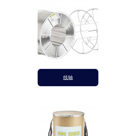
Image
线轴
Image